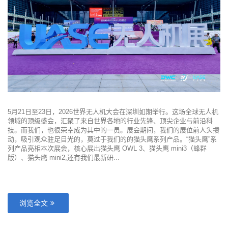
5月21日至23日，2026世界无人机大会在深圳如期举行。这场全球无人机
领域的顶级盛会，汇聚了来自世界各地的行业先锋、顶尖企业与前沿科
技。而我们，也很荣幸成为其中的一员。展会期间，我们的展位前人头攒
动，吸引观众驻足目光的，莫过于我们的的猫头鹰系列产品。“猫头鹰”系
列产品亮相本次展会，核心展出猫头鹰 OWL 3、猫头鹰 mini3（蜂群
版）、猫头鹰 mini2,还有我们最新研...
浏览全文