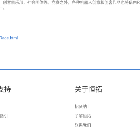
技公司，创客俱乐部，社会团体等。竞赛之外，各种机器人创意和创客作品也将借由Rob
之一。
rRace.html
支持
关于恒拓
招贤纳士
指引
了解恒拓
联系我们