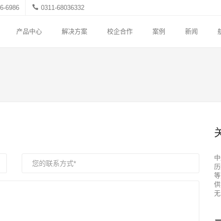
6-6986
0311-68036332
产品中心
解决方案
校企合作
案例
新闻
中
历
等
供
无