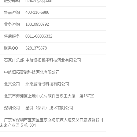
服务邮箱
ht-uav@qq.com
售前咨询
400-116-6986
业务咨询
18810950792
售后服务
0311-68036332
联系QQ
3281375878
石家庄总部
中航恒拓智能科技河北有限公司
中航恒拓智能科技河北有限公司
北京公司
北京威斯博科技有限公司
北京市海淀区上地中关村软件园汉王大厦一层137室
深圳公司
星湃（深圳）技术有限公司
广东省深圳市宝安区宝东路与航城大道交叉口航城智谷·中
未来产业园 5 栋 304